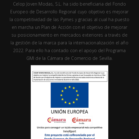
Celop Joven Modas, S.L. ha sido beneficiaria del Fondo
Europeo de Desarrollo Regional cuyo objetivo es mejorar
la competitividad de las Pymes y gracias al cual ha puesto
en marcha un Plan de Acción con el objetivo de mejorar
su posicionamiento en mercados exteriores a través de
la gestión de la marca para la internacionalización el año
2022. Para ello ha contado con el apoyo del Programa
GMI de la Cámara de Comercio de Sevilla.