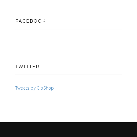
FACEBOOK
TWITTER
Tweets by ClpShop