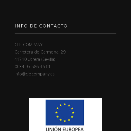
INFO DE CONTACTO
CLP COMPANY
Carretera de Carmona, 29
41710 Utrera (Sevilla)
0034 95 586 46 01
info@clpcompany.es