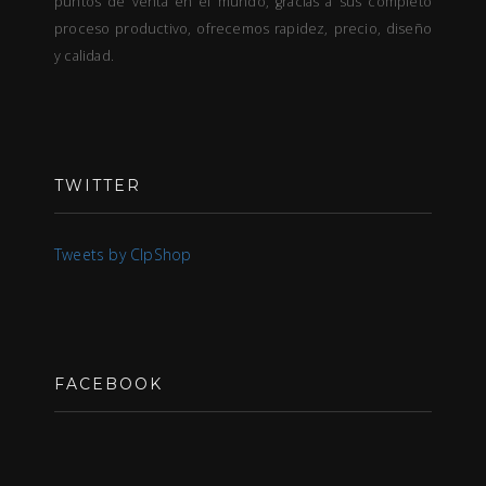
puntos de venta en el mundo, gracias a sus completo
proceso productivo, ofrecemos rapidez, precio, diseño
y calidad.
TWITTER
Tweets by ClpShop
FACEBOOK